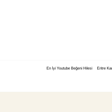
Skip
to
content
En İyi Youtube Beğeni Hilesi
Eritre K