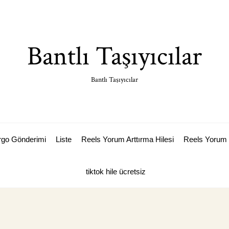
Bantlı Taşıyıcılar
Bantlı Taşıyıcılar
argo Gönderimi
Liste
Reels Yorum Arttırma Hilesi
Reels Yorum 
tiktok hile ücretsiz