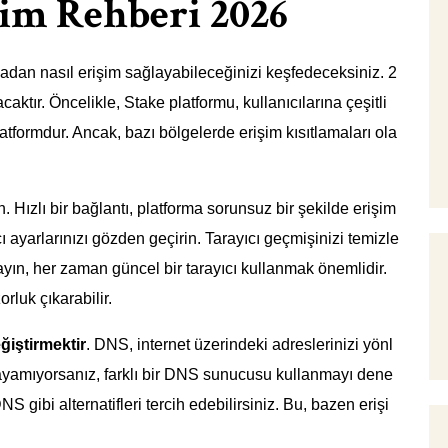
şim Rehberi 2026
an nasıl erişim sağlayabileceğinizi keşfedeceksiniz. 2
caktır. Öncelikle, Stake platformu, kullanıcılarına çeşitli
tformdur. Ancak, bazı bölgelerde erişim kısıtlamaları ola
n. Hızlı bir bağlantı, platforma sorunsuz bir şekilde erişim
cı ayarlarınızı gözden geçirin. Tarayıcı geçmişinizi temizle
yın, her zaman güncel bir tarayıcı kullanmak önemlidir.
rluk çıkarabilir.
ğiştirmektir
. DNS, internet üzerindeki adreslerinizi yönl
layamıyorsanız, farklı bir DNS sunucusu kullanmayı dene
gibi alternatifleri tercih edebilirsiniz. Bu, bazen erişi