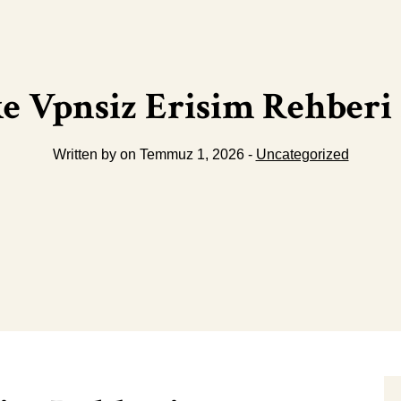
e Vpnsiz Erisim Rehberi
Written by on Temmuz 1, 2026 -
Uncategorized