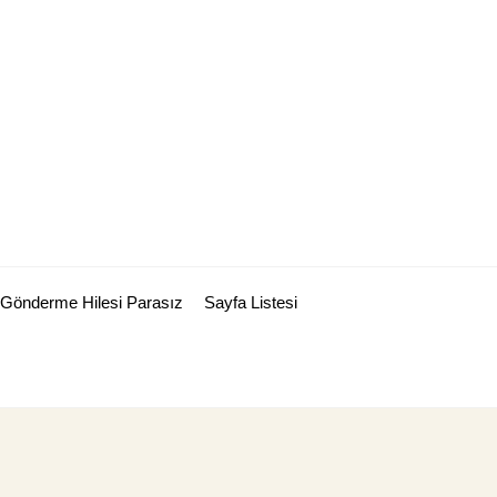
Gönderme Hilesi Parasız
Sayfa Listesi