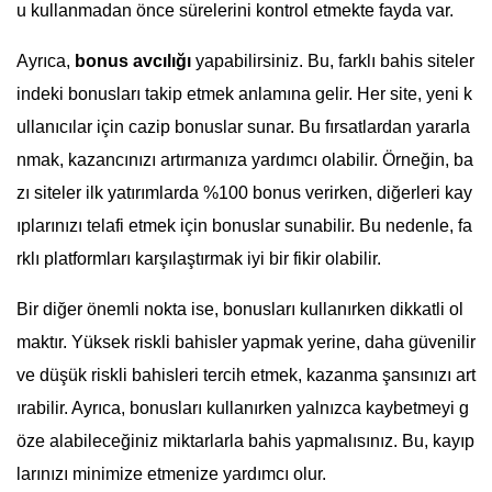
u kullanmadan önce sürelerini kontrol etmekte fayda var.
Ayrıca,
bonus avcılığı
yapabilirsiniz. Bu, farklı bahis siteler
indeki bonusları takip etmek anlamına gelir. Her site, yeni k
ullanıcılar için cazip bonuslar sunar. Bu fırsatlardan yararla
nmak, kazancınızı artırmanıza yardımcı olabilir. Örneğin, ba
zı siteler ilk yatırımlarda %100 bonus verirken, diğerleri kay
ıplarınızı telafi etmek için bonuslar sunabilir. Bu nedenle, fa
rklı platformları karşılaştırmak iyi bir fikir olabilir.
Bir diğer önemli nokta ise, bonusları kullanırken dikkatli ol
maktır. Yüksek riskli bahisler yapmak yerine, daha güvenilir
ve düşük riskli bahisleri tercih etmek, kazanma şansınızı art
ırabilir. Ayrıca, bonusları kullanırken yalnızca kaybetmeyi g
öze alabileceğiniz miktarlarla bahis yapmalısınız. Bu, kayıp
larınızı minimize etmenize yardımcı olur.