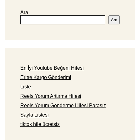
Ara
Ara
En İyi Youtube Beğeni Hilesi
Eritre Kargo Gönderimi
Liste
Reels Yorum Arttırma Hilesi
Reels Yorum Gönderme Hilesi Parasız
Sayfa Listesi
tiktok hile ücretsiz