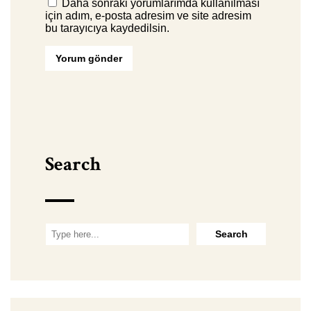
Daha sonraki yorumlarımda kullanılması
için adım, e-posta adresim ve site adresim
bu tarayıcıya kaydedilsin.
Search