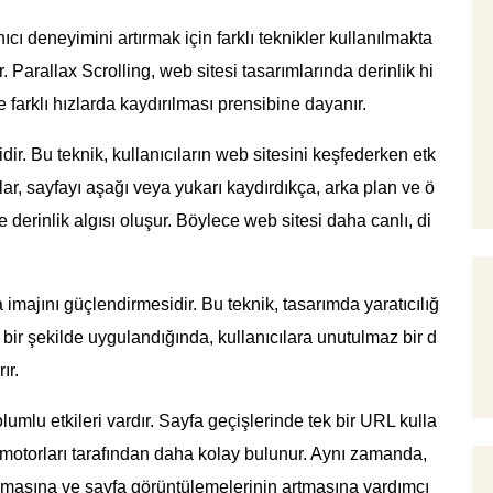
ı deneyimini artırmak için farklı teknikler kullanılmakta
r. Parallax Scrolling, web sitesi tasarımlarında derinlik hi
le farklı hızlarda kaydırılması prensibine dayanır.
idir. Bu teknik, kullanıcıların web sitesini keşfederken etk
lar, sayfayı aşağı veya yukarı kaydırdıkça, arka plan ve ö
e derinlik algısı oluşur. Böylece web sitesi daha canlı, di
a imajını güçlendirmesidir. Bu teknik, tasarımda yaratıcılığ
 bir şekilde uygulandığında, kullanıcılara unutulmaz bir d
ır.
umlu etkileri vardır. Sayfa geçişlerinde tek bir URL kulla
ma motorları tarafından daha kolay bulunur. Aynı zamanda,
almasına ve sayfa görüntülemelerinin artmasına yardımcı