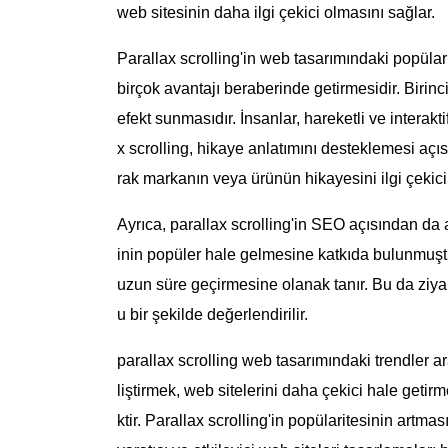
web sitesinin daha ilgi çekici olmasını sağlar.
Parallax scrolling'in web tasarımındaki popülari
birçok avantajı beraberinde getirmesidir. Birincis
efekt sunmasıdır. İnsanlar, hareketli ve interaktif
x scrolling, hikaye anlatımını desteklemesi açıs
rak markanın veya ürünün hikayesini ilgi çekici b
Ayrıca, parallax scrolling'in SEO açısından da av
inin popüler hale gelmesine katkıda bulunmuştur
uzun süre geçirmesine olanak tanır. Bu da ziyare
u bir şekilde değerlendirilir.
parallax scrolling web tasarımındaki trendler ar
liştirmek, web sitelerini daha çekici hale getir
ktir. Parallax scrolling'in popülaritesinin artmas