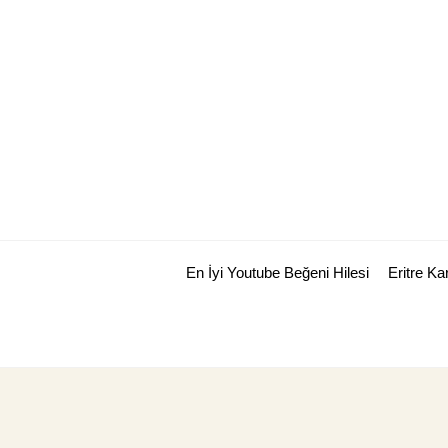
Skip
to
content
En İyi Youtube Beğeni Hilesi
Eritre K