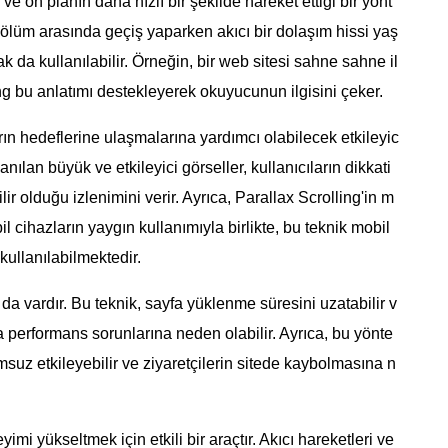
ve ön planın daha hızlı bir şekilde hareket ettiği bir yönt
 bölüm arasında geçiş yaparken akıcı bir dolaşım hissi yaş
k da kullanılabilir. Örneğin, bir web sitesi sahne sahne il
ing bu anlatımı destekleyerek okuyucunun ilgisini çeker.
arın hedeflerine ulaşmalarına yardımcı olabilecek etkileyic
anılan büyük ve etkileyici görseller, kullanıcıların dikkati
ir olduğu izlenimini verir. Ayrıca, Parallax Scrolling'in m
 cihazların yaygın kullanımıyla birlikte, bu teknik mobil
kullanılabilmektedir.
da vardır. Bu teknik, sayfa yüklenme süresini uzatabilir v
a performans sorunlarına neden olabilir. Ayrıca, bu yönte
msuz etkileyebilir ve ziyaretçilerin sitede kaybolmasına n
mi yükseltmek için etkili bir araçtır. Akıcı hareketleri ve