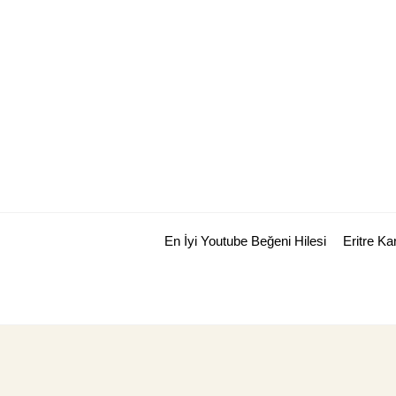
Skip
to
content
En İyi Youtube Beğeni Hilesi
Eritre K