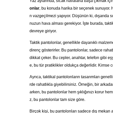
Yaz aylarında, sıcak havalarla başa çıkmak içi
onlar
, bu konuda harika bir seçenek sunuyor. H
n vazgeçilmezi yapıyor. Düşünün ki, dışarıda sı
nuzun hava alması gerekiyor. İşte burada, takti
devreye giriyor.
Taktik pantolonlar, genellikle dayanıklı malzeme
direnç gösterirler. Bu pantolonlar, sadece raha
dikkat çeker. Bu cepler, anahtar, telefon gibi e
e, bu tür pratiklikler oldukça değerlidir. Kims
Ayrıca, taktikal pantolonların tasarımları gen
rde rahatlıkla giyebilirsiniz. Örneğin, bir arkad
arken, bu pantolonlar hem şıklığınızı korur hem
z, bu pantolonlar tam size göre.
Birçok kişi, bu pantolonları sadece dış mekan a