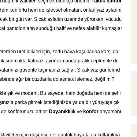
n doğru kıyafetleri seçmek oldukça önemli.
Taktik pantol
em konforlu hem de işlevsel olmaları, onları yaz aylarını
cak bir gün var. Sıcak asfaltın üzerinde yürürken, vücudu
kal pantolonların sunduğu hafif ve nefes alabilir kumaşlar
lerden üretildikleri için, zorlu hava koşullarına karşı da
tlık sunmakla kalmaz, aynı zamanda pratik cepleri ile de
şyalarınızı güvenle taşımanızı sağlar. Sıcak yaz günlerind
e cebinde ağır bir cüzdanla dolaşmak istemez, değil mi?
ellikle şık ve modern. Bu sayede, hem doğada hem de şehi
aşınızla parka gitmek istediğinizde ya da bir yürüyüşe çık
 de konforunuzu artırır.
Dayanıklılık
ve
konfor
arıyorsanı
ktiviteleri için düşünse de, günlük hayatta da kullanılma