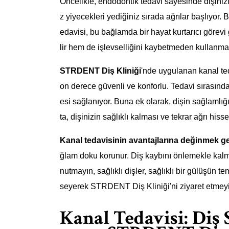
Öncelikle, endodontik tedavi sayesinde dişinizi
z yiyecekleri yediğiniz sırada ağrılar başlıyor. Bu
edavisi, bu bağlamda bir hayat kurtarıcı görevi
lir hem de işlevselliğini kaybetmeden kullanma
STRDENT Diş Kliniği
'nde uygulanan kanal te
on derece güvenli ve konforlu. Tedavi sırasında,
esi sağlanıyor. Buna ek olarak, dişin sağlamlı
ta, dişinizin sağlıklı kalması ve tekrar ağrı h
Kanal tedavisinin avantajlarına değinmek g
ğlam doku korunur. Diş kaybını önlemekle kalma
nutmayın, sağlıklı dişler, sağlıklı bir gülüşün 
seyerek STRDENT Diş Kliniği'ni ziyaret etmey
Kanal Tedavisi: Diş 