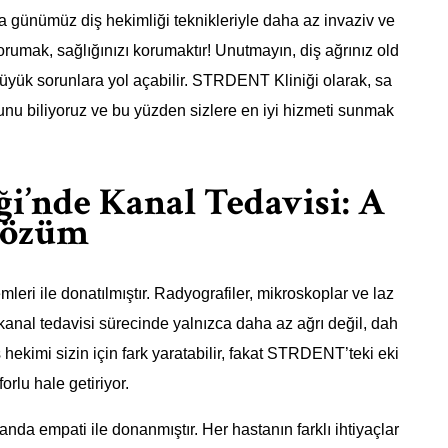
ra günümüz diş hekimliği teknikleriyle daha az invaziv ve
orumak, sağlığınızı korumaktır! Unutmayın, diş ağrınız old
yük sorunlara yol açabilir. STRDENT Kliniği olarak, sa
unu biliyoruz ve bu yüzden sizlere en iyi hizmeti sunmak
i’nde Kanal Tedavisi: A
 Çözüm
ri ile donatılmıştır. Radyografiler, mikroskoplar ve laz
ni, kanal tedavisi sürecinde yalnızca daha az ağrı değil, dah
hekimi sizin için fark yaratabilir, fakat STRDENT’teki eki
orlu hale getiriyor.
manda empati ile donanmıştır. Her hastanın farklı ihtiyaçlar