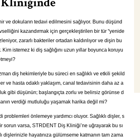
Kliniğinde
inir ve dokuların tedavi edilmesini sağlıyor. Bunu düşünd
selliğini kazandırmak için gerçekleştirilen bir tür “yenide
eniyor, zararlı bakteriler ortadan kaldırılıyor ve dişin bu
. Kim istemez ki diş sağlığını uzun yıllar boyunca koruyu
etmeyi?
zman diş hekimleriyle bu süreci en sağlıklı ve etkili şekild
ler ve hasta odaklı yaklaşım, canal tedavisinin daha az a
culuk gibi düşünün; başlangıçta zorlu ve belirsiz görünse d
anın verdiği mutluluğu yaşamak harika değil mi?
di problemleri önlemeye yardımcı oluyor. Sağlıklı dişler, s
 bir sorun varsa, STRDENT Diş Kliniği’ne uğrayarak bu sı
ıklı dişlerinizle hayatınıza gülümseme katmanın tam zama