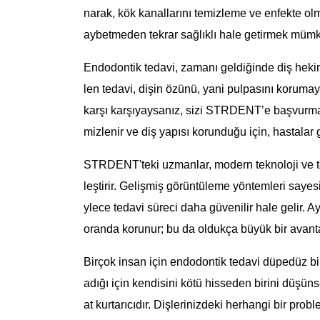
narak, kök kanallarını temizleme ve enfekte olmu
aybetmeden tekrar sağlıklı hale getirmek müm
Endodontik tedavi, zamanı geldiğinde diş hekimi
len tedavi, dişin özünü, yani pulpasını korumaya
karşı karşıyaysanız, sizi STRDENT’e başvurmanız
mizlenir ve diş yapısı korunduğu için, hastalar 
STRDENT'teki uzmanlar, modern teknoloji ve tekn
leştirir. Gelişmiş görüntüleme yöntemleri sayesin
ylece tedavi süreci daha güvenilir hale gelir. A
oranda korunur; bu da oldukça büyük bir avanta
Birçok insan için endodontik tedavi düpedüz bir 
adığı için kendisini kötü hisseden birini düşüns
at kurtarıcıdır. Dişlerinizdeki herhangi bir pro