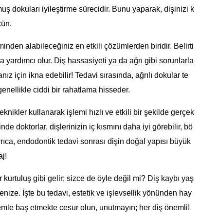
ş dokuları iyileştirme sürecidir. Bunu yaparak, dişinizi k
kün.
nden alabileceğiniz en etkili çözümlerden biridir. Belirti
 yardımcı olur. Diş hassasiyeti ya da ağrı gibi sorunlarla
 için ikna edebilir! Tedavi sırasında, ağrılı dokular te
genellikle ciddi bir rahatlama hisseder.
ikler kullanarak işlemi hızlı ve etkili bir şekilde gerçek
de doktorlar, dişlerinizin iç kısmını daha iyi görebilir, bö
yrıca, endodontik tedavi sonrası dişin doğal yapısı büyük
j!
kurtuluş gibi gelir; sizce de öyle değil mi? Diş kaybı yaş
enize. İşte bu tedavi, estetik ve işlevsellik yönünden hay
blemle baş etmekte cesur olun, unutmayın; her diş önemli!