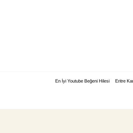
Skip
to
content
En İyi Youtube Beğeni Hilesi
Eritre K