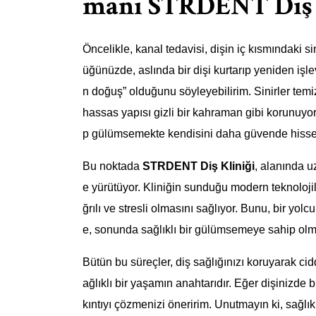
manı STRDENT Diş 
Öncelikle, kanal tedavisi, dişin iç kısmındaki s
üğünüzde, aslında bir dişi kurtarıp yeniden işlev
n doğuş” olduğunu söyleyebilirim. Sinirler temizl
hassas yapısı gizli bir kahraman gibi korunuyor
p gülümsemekte kendisini daha güvende hiss
Bu noktada
STRDENT Diş Kliniği
, alanında u
e yürütüyor. Kliniğin sunduğu modern teknoloji
ğrılı ve stresli olmasını sağlıyor. Bunu, bir yol
e, sonunda sağlıklı bir gülümsemeye sahip olm
Bütün bu süreçler, diş sağlığınızı koruyarak cid
ağlıklı bir yaşamın anahtarıdır. Eğer dişinizde
kıntıyı çözmenizi öneririm. Unutmayın ki, sağl