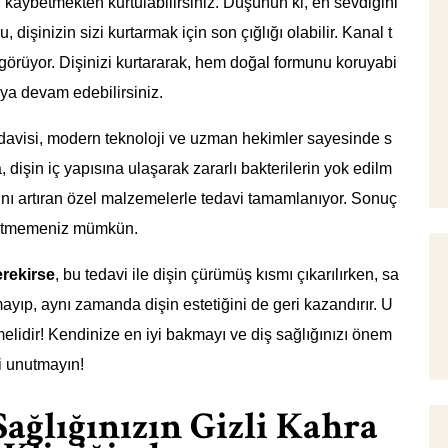
 kaybetmekten kurtulabilirsiniz. Düşünün ki, en sevdiğini
, dişinizin sizi kurtarmak için son çığlığı olabilir. Kanal t
 görüyor. Dişinizi kurtararak, hem doğal formunu koruyabi
ya devam edebilirsiniz.
davisi, modern teknoloji ve uzman hekimler sayesinde s
 dişin iç yapısına ulaşarak zararlı bakterilerin yok edilm
ğını artıran özel malzemelerle tedavi tamamlanıyor. Sonuç
issetmemeniz mümkün.
erekirse
, bu tedavi ile dişin çürümüş kısmı çıkarılırken, sa
yıp, aynı zamanda dişin estetiğini de geri kazandırır. U
temelidir! Kendinize en iyi bakmayı ve diş sağlığınızı önem
i unutmayın!
Sağlığınızın Gizli Kahra