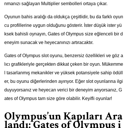
nmanızı sağlayan Multiplier sembolleri ortaya çıkar.
Oyunun bahis aralığı da oldukça çeşitlidir, bu da farklı oyun
cu profillerine uygun olduğunu gösterir. İster düşük ister yü
ksek bahisli oynayın, Gates of Olympus size eğlenceli bir d
eneyim sunacak ve heyecanınızı artıracaktır.
Gates of Olympus slot oyunu, benzersiz özellikleri ve göz a
lıcı grafikleriyle gerçekten dikkat çeken bir oyun. Mükemme
l tasarlanmış mekanikler ve yüksek potansiyele sahip ödüll
er, bu oyunu diğerlerinden ayırıyor. Eğer slot oyunlarına ilgi
duyuyorsanız ve heyecan verici bir deneyim arıyorsanız, G
ates of Olympus tam size göre olabilir. Keyifli oyunlar!
Olympus’un Kapıları Ara
landı: Gates of Olympus i