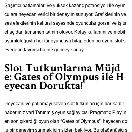
Şaşırtıcı patlamaları ve yüksek kazanç potansiyeli ile oyun
culara heyecan verici bir deneyim sunuyor. Grafiklerinin ve
ses efektlerinin kalitesi sayesinde oyuncular görsel ve işits
el açıdan tamamen tatmin oluyor. Kolay kullanımı ve mobil
uyumluluğuyla her tür oyuncuya hitap eden bu oyun, slot s
everlerin favorisi haline gelmeye aday.
Slot Tutkunlarına Müjd
e: Gates of Olympus ile H
eyecan Dorukta!
Heyecanı ve patlamayı seven slot tutkunları için harika bir
haberimiz var! Tanınmış oyun sağlayıcısı Pragmatic Play'in
en son çıkardığı oyun olan “Gates of Olympus”, heyecan do
lu bir deneyim sunmak için sizleri bekliyor. Bu olağanüstü s