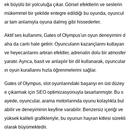
ek büyülü bir yolculuğa çıkar. Görsel efektlerin ve seslerin
mükemmel bir şekilde entegre edildiği bu oyunda, oyuncul
ar tam anlamıyla oyuna dalmış gibi hissederler.
Aktif ses kullanımı, Gates of Olympus'un oyun deneyimini d
aha da canlı hale getirir. Oyuncuların kazançlarını kutlayan
ve heyecanlarını artıran efektler, adrenalin dolu bir atmosfer
yaratır. Ayrıca, basit ve anlaşılır bir dil kullanarak, oyuncular
ın oyun kurallarını hızla öğrenmelerini sağlar.
Gates of Olympus, slot oyunlarındaki başarıyı en üst düzey
e çıkarmak için SEO optimizasyonuyla tasarlanmıştır. Bu s
ayede, oyuncular, arama motorlarında oyunu kolaylıkla bul
abilir ve deneyiminin keyfine varabilir. Benzersiz içeriği ve
yüksek kaliteli grafikleriyle, bu oyunun hayran kitlesi sürekli
olarak büyümektedir.