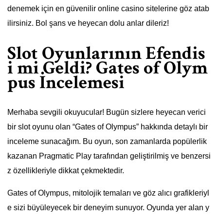
denemek için en güvenilir online casino sitelerine göz atab
ilirsiniz. Bol şans ve heyecan dolu anlar dileriz!
Slot Oyunlarının Efendis
i mi Geldi? Gates of Olym
pus İncelemesi
Merhaba sevgili okuyucular! Bugün sizlere heyecan verici
bir slot oyunu olan “Gates of Olympus” hakkında detaylı bir
inceleme sunacağım. Bu oyun, son zamanlarda popülerlik
kazanan Pragmatic Play tarafından geliştirilmiş ve benzersi
z özellikleriyle dikkat çekmektedir.
Gates of Olympus, mitolojik temaları ve göz alıcı grafikleriyl
e sizi büyüleyecek bir deneyim sunuyor. Oyunda yer alan y