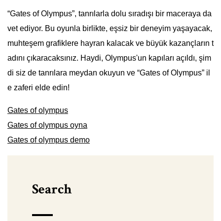
“Gates of Olympus”, tanrılarla dolu sıradışı bir maceraya da
vet ediyor. Bu oyunla birlikte, eşsiz bir deneyim yaşayacak,
muhteşem grafiklere hayran kalacak ve büyük kazançların t
adını çıkaracaksınız. Haydi, Olympus'un kapıları açıldı, şim
di siz de tanrılara meydan okuyun ve “Gates of Olympus” il
e zaferi elde edin!
Gates of olympus
Gates of olympus oyna
Gates of olympus demo
Search