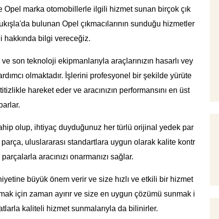
e Opel marka otomobillerle ilgili hizmet sunan birçok çık
lukışla'da bulunan Opel çıkmacılarının sunduğu hizmetler
i hakkında bilgi vereceğiz.
 ve son teknoloji ekipmanlarıyla araçlarınızın hasarlı vey
dımcı olmaktadır. İşlerini profesyonel bir şekilde yürüte
titizlikle hareket eder ve aracınızın performansını en üst
arlar.
ahip olup, ihtiyaç duyduğunuz her türlü orijinal yedek par
 parça, uluslararası standartlara uygun olarak kalite kontr
ı parçalarla aracınızı onarmanızı sağlar.
yetine büyük önem verir ve size hızlı ve etkili bir hizmet
lamak için zaman ayırır ve size en uygun çözümü sunmak i
tlarla kaliteli hizmet sunmalarıyla da bilinirler.