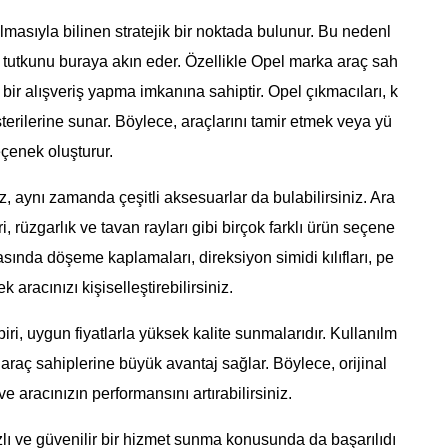
masıyla bilinen stratejik bir noktada bulunur. Bu nedenl
l tutkunu buraya akın eder. Özellikle Opel marka araç sah
bir alışveriş yapma imkanına sahiptir. Opel çıkmacıları, k
müşterilerine sunar. Böylece, araçlarını tamir etmek veya yü
eçenek oluşturur.
aynı zamanda çeşitli aksesuarlar da bulabilirsiniz. Ara
, rüzgarlık ve tavan rayları gibi birçok farklı ürün seçene
rasında döşeme kaplamaları, direksiyon simidi kılıfları, pe
k aracınızı kişiselleştirebilirsiniz.
ri, uygun fiyatlarla yüksek kalite sunmalarıdır. Kullanılm
araç sahiplerine büyük avantaj sağlar. Böylece, orijinal
ve aracınızın performansını artırabilirsiniz.
ızlı ve güvenilir bir hizmet sunma konusunda da başarılıdı