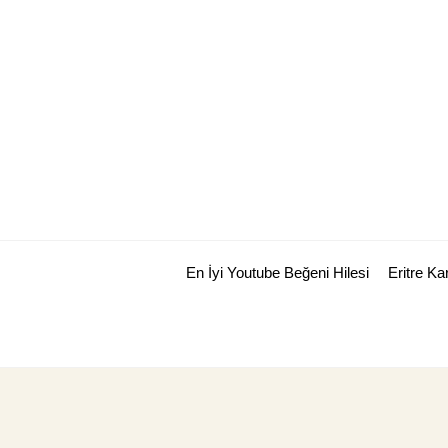
Skip
to
content
En İyi Youtube Beğeni Hilesi
Eritre K