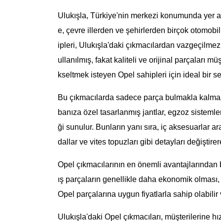
Ulukışla, Türkiye'nin merkezi konumunda yer al
e, çevre illerden ve şehirlerden birçok otomobi
ipleri, Ulukışla'daki çıkmacılardan vazgeçilmez 
ullanılmış, fakat kaliteli ve orijinal parçaları 
kseltmek isteyen Opel sahipleri için ideal bir s
Bu çıkmacılarda sadece parça bulmakla kalmaz, 
banıza özel tasarlanmış jantlar, egzoz sistemleri
ği sunulur. Bunların yanı sıra, iç aksesuarlar a
dallar ve vites topuzları gibi detayları değiştirere
Opel çıkmacılarının en önemli avantajlarından bi
ış parçaların genellikle daha ekonomik olması, 
Opel parçalarına uygun fiyatlarla sahip olabilir 
Ulukışla'daki Opel çıkmacıları, müşterilerine h