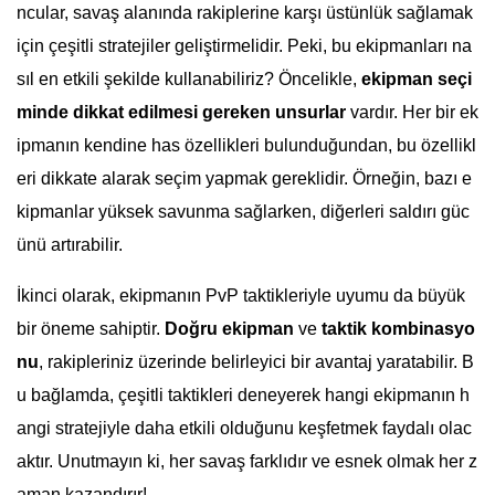
ncular, savaş alanında rakiplerine karşı üstünlük sağlamak
için çeşitli stratejiler geliştirmelidir. Peki, bu ekipmanları na
sıl en etkili şekilde kullanabiliriz? Öncelikle,
ekipman seçi
minde dikkat edilmesi gereken unsurlar
vardır. Her bir ek
ipmanın kendine has özellikleri bulunduğundan, bu özellikl
eri dikkate alarak seçim yapmak gereklidir. Örneğin, bazı e
kipmanlar yüksek savunma sağlarken, diğerleri saldırı güc
ünü artırabilir.
İkinci olarak, ekipmanın PvP taktikleriyle uyumu da büyük
bir öneme sahiptir.
Doğru ekipman
ve
taktik kombinasyo
nu
, rakipleriniz üzerinde belirleyici bir avantaj yaratabilir. B
u bağlamda, çeşitli taktikleri deneyerek hangi ekipmanın h
angi stratejiyle daha etkili olduğunu keşfetmek faydalı olac
aktır. Unutmayın ki, her savaş farklıdır ve esnek olmak her z
aman kazandırır!