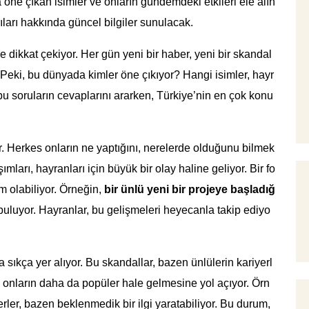
ne çıkan isimler ve onların gündemdeki etkileri ele alın
ıları hakkında güncel bilgiler sunulacak.
 dikkat çekiyor. Her gün yeni bir haber, yeni bir skandal
 Peki, bu dünyada kimler öne çıkıyor? Hangi isimler, hayr
bu soruların cevaplarını ararken, Türkiye’nin en çok konu
r. Herkes onların ne yaptığını, nerelerde olduğunu bilmek
mları, hayranları için büyük bir olay haline geliyor. Bir fo
m olabiliyor. Örneğin,
bir ünlü yeni bir projeye başladığ
luyor. Hayranlar, bu gelişmeleri heyecanla takip ediyo
ıkça yer alıyor. Bu skandallar, bazen ünlülerin kariyerl
r, onların daha da popüler hale gelmesine yol açıyor. Örn
berler, bazen beklenmedik bir ilgi yaratabiliyor. Bu durum,