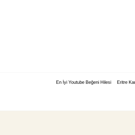
Skip
to
content
En İyi Youtube Beğeni Hilesi
Eritre K