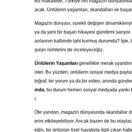
Bu makalede, Türkiye’nin magazin dünyasında ö
acak. Ünlülerin yaşamları, skandalları ve başar
Magazin dünyası, sürekli değişen dinamikleriyle
ya da yeni bir başarı hikayesi gündemi sarıyor.
anlarının kalbinde taht kurmuş durumda? İşte, 
şulan isimlerini de inceleyeceğiz.
Ünlülerin Yaşamları
genellikle merak uyandırı
ister. Bu yüzden, ünlülerin sosyal medya paylaşı
toğraf, bir yorum ya da bir video, anında günde
ında
, bu durum hemen sosyal medyada yankı bu
r.
Öte yandan, magazin dünyasında skandallar da s
erini etkileyebiliyor. Ancak bazen de bu olayla
eğin, bir ünlünün özel hayatıyla ilgili çıkan ha