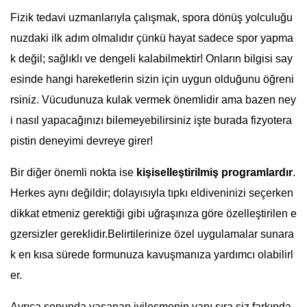
Fizik tedavi uzmanlarıyla çalışmak, spora dönüş yolculuğu
nuzdaki ilk adım olmalıdır çünkü hayat sadece spor yapma
k değil; sağlıklı ve dengeli kalabilmektir! Onların bilgisi say
esinde hangi hareketlerin sizin için uygun olduğunu öğreni
rsiniz. Vücudunuza kulak vermek önemlidir ama bazen ney
i nasıl yapacağınızı bilemeyebilirsiniz işte burada fizyotera
pistin deneyimi devreye girer!
Bir diğer önemli nokta ise
kişiselleştirilmiş programlardır
.
Herkes aynı değildir; dolayısıyla tıpkı eldiveninizi seçerken
dikkat etmeniz gerektiği gibi uğraşınıza göre özelleştirilen e
gzersizler gereklidir.Belirtilerinize özel uygulamalar sunara
k en kısa sürede formunuza kavuşmanıza yardımcı olabilirl
er.
Ayrıca sonunda yaşanan iyileşmenin yanı sıra siz farkında