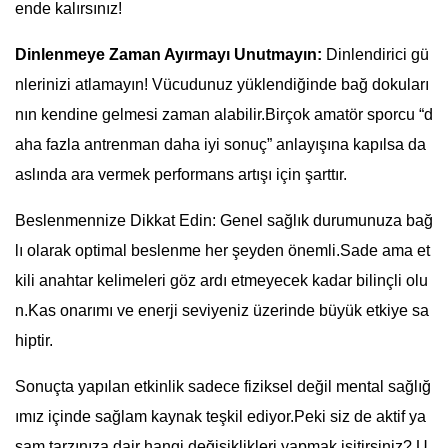
ende kalırsınız!
Dinlenmeye Zaman Ayırmayı Unutmayın:
Dinlendirici gü
nlerinizi atlamayın! Vücudunuz yüklendiğinde bağ dokuları
nın kendine gelmesi zaman alabilir.Birçok amatör sporcu “d
aha fazla antrenman daha iyi sonuç” anlayışına kapılsa da
aslında ara vermek performans artışı için şarttır.
Beslenmennize Dikkat Edin: Genel sağlık durumunuza bağ
lı olarak optimal beslenme her şeyden önemli.Sade ama et
kili anahtar kelimeleri göz ardı etmeyecek kadar bilinçli olu
n.Kas onarımı ve enerji seviyeniz üzerinde büyük etkiye sa
hiptir.
Sonuçta yapılan etkinlik sadece fiziksel değil mental sağlığ
ımız içinde sağlam kaynak teşkil ediyor.Peki siz de aktif ya
şam tarzınıza dair hangi değişiklikleri yapmak isitirsiniz? U