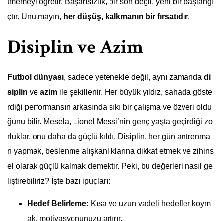
tmemeyi öğretir. Başarısızlık, bir son değil, yeni bir başlangı
çtır. Unutmayın,
her düşüş, kalkmanın bir fırsatıdır
.
Disiplin ve Azim
Futbol dünyası
, sadece yetenekle değil, aynı zamanda
di
siplin
ve
azim
ile şekillenir. Her büyük yıldız, sahada göste
rdiği performansın arkasında sıkı bir çalışma ve özveri oldu
ğunu bilir. Mesela, Lionel Messi’nin genç yaşta geçirdiği zo
rluklar, onu daha da güçlü kıldı. Disiplin, her gün antrenma
n yapmak, beslenme alışkanlıklarına dikkat etmek ve zihins
el olarak güçlü kalmak demektir. Peki, bu değerleri nasıl ge
liştirebiliriz? İşte bazı ipuçları:
Hedef Belirleme:
Kısa ve uzun vadeli hedefler koym
ak, motivasyonunuzu artırır.