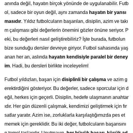
anında değil, hayatın birçok yönünde de uygulanabilir. Futb
ol, sadece bir oyun değil, aynı zamanda
hayatın bir yansı
masıdır
. Yıldız futbolcuların başarıları, disiplin, azim ve takı
m çalışması gibi değerlerin önemini gözler önüne seriyor. P
eki, bu değerleri nasıl geliştirebiliriz? İşte burada, futbolun
bize sunduğu dersler devreye giriyor. Futbol sahasında yaş
anan her an, aslında
hayatın kendisiyle paralel bir deney
im
. Hadi, bu dersleri birlikte inceleyelim!
Futbol yıldızları, başarı için
disiplinli bir çalışma
ve azim g
erektirdiğini gösteriyor. Bu değerler, sadece sporcular için d
eğil, herkes için geçerli. Disiplin, hedefe ulaşmanın anahtar
ıdır. Her gün düzenli çalışmak, kendimizi geliştirmek için fır
satlar yaratır. Azim ise, zorluklarla karşılaştığımızda pes et
memek için gereklidir. Bu iki değer, futbolcuların başarısını
n temel taşlarıdır. Unutmayın,
her büyük başarı, küçük ad