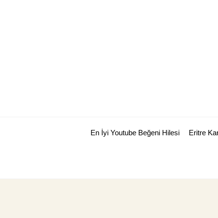
Skip
to
content
En İyi Youtube Beğeni Hilesi
Eritre K