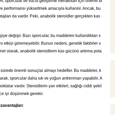
i, sporcular ve vücut geliştirme meraklıları için önemli bi
ve performansı yükseltmek amacıyla kullanılır. Ancak, bu
tajları da vardır. Peki, anabolik steroidler gerçekten kas
kişiye değişir. Bazı sporcular, bu maddeleri kullandıktan s
ynı etkiyi göremeyebilir. Bunun nedeni, genetik faktörler v
enel olarak, anabolik steroidlerin kas gücünü artırma pota
a sürede önemli sonuçlar almayı hedefler. Bu maddeler, k
larak, sporcular daha sık ve yoğun antrenman yapabilir. A
talar vardır. Steroidlerin yan etkileri, sağlığı ciddi şekil
ce iyi düşünmek gerekir.
zavantajları
: