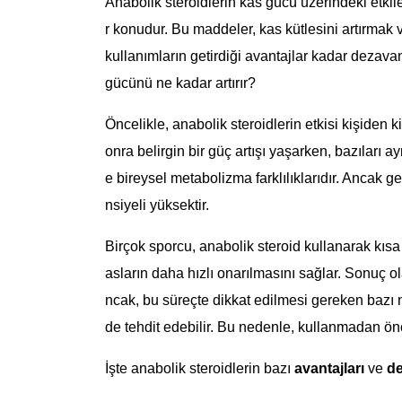
Anabolik steroidlerin kas gücü üzerindeki etkiler
r konudur. Bu maddeler, kas kütlesini artırmak 
kullanımların getirdiği avantajlar kadar dezavan
gücünü ne kadar artırır?
Öncelikle, anabolik steroidlerin etkisi kişiden 
onra belirgin bir güç artışı yaşarken, bazıları a
e bireysel metabolizma farklılıklarıdır. Ancak g
nsiyeli yüksektir.
Birçok sporcu, anabolik steroid kullanarak kıs
asların daha hızlı onarılmasını sağlar. Sonuç o
ncak, bu süreçte dikkat edilmesi gereken bazı nok
de tehdit edebilir. Bu nedenle, kullanmadan ön
İşte anabolik steroidlerin bazı
avantajları
ve
de