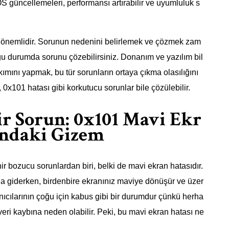
 güncellemeleri, performansı artırabilir ve uyumluluk s
k önemlidir. Sorunun nedenini belirlemek ve çözmek zam
oğu durumda sorunu çözebilirsiniz. Donanım ve yazılım bil
kımını yapmak, bu tür sorunların ortaya çıkma olasılığını
 0x101 hatası gibi korkutucu sorunlar bile çözülebilir.
ir Sorun: 0x101 Mavi Ekr
ındaki Gizem
nir bozucu sorunlardan biri, belki de mavi ekran hatasıdır.
unda giderken, birdenbire ekranınız maviye dönüşür ve üzer
lanıcılarının çoğu için kabus gibi bir durumdur çünkü herha
veri kaybına neden olabilir. Peki, bu mavi ekran hatası ne