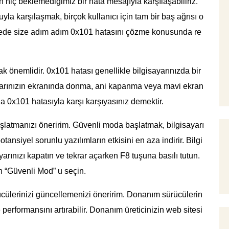
hiç beklemediğimiz bir hata mesajıyla karşılaşabiliriz.
uyla karşılaşmak, birçok kullanıcı için tam bir baş ağrısı o
lede size adım adım 0x101 hatasını çözme konusunda re
k önemlidir. 0x101 hatası genellikle bilgisayarınızda bir
yarınızın ekranında donma, ani kapanma veya mavi ekran
ıkla 0x101 hatasıyla karşı karşıyasınız demektir.
aşlatmanızı öneririm. Güvenli moda başlatmak, bilgisayarı
ansiyel sorunlu yazılımların etkisini en aza indirir. Bilgi
arınızı kapatın ve tekrar açarken F8 tuşuna basılı tutun.
 “Güvenli Mod” u seçin.
cülerinizi güncellemenizi öneririm. Donanım sürücülerin
e performansını artırabilir. Donanım üreticinizin web sitesi
.