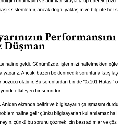
dığını unutmayın ve adımları sırayla takip ederek çözü
aşık sistemlerdir, ancak doğru yaklaşım ve bilgi ile her s
ayarınızın Performansını
z Düşman
ası haline geldi. Günümüzde, işlerimizi halletmekten eğle
yla yaparız. Ancak, bazen beklenmedik sorunlarla karşılaş
ir bozucu olabilir. Bu sorunlardan biri de “0x101 Hatası” o
 yönde etkileyen bir sorundur.
. Aniden ekranda belirir ve bilgisayarın çalışmasını durdu
 problem haline gelir çünkü bilgisayarları kullanılamaz hal
lenmeyin, çünkü bu sorunu çözmek için bazı adımlar ve çöz